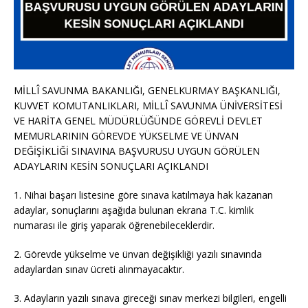
MİLLÎ SAVUNMA BAKANLIĞI, GENELKURMAY BAŞKANLIĞI,
KUVVET KOMUTANLIKLARI, MİLLÎ SAVUNMA ÜNİVERSİTESİ
VE HARİTA GENEL MÜDÜRLÜĞÜNDE GÖREVLİ DEVLET
MEMURLARININ GÖREVDE YÜKSELME VE ÜNVAN
DEĞİŞİKLİĞİ SINAVINA BAŞVURUSU UYGUN GÖRÜLEN
ADAYLARIN KESİN SONUÇLARI AÇIKLANDI
1. Nihai başarı listesine göre sınava katılmaya hak kazanan
adaylar, sonuçlarını aşağıda bulunan ekrana T.C. kimlik
numarası ile giriş yaparak öğrenebileceklerdir.
2. Görevde yükselme ve ünvan değişikliği yazılı sınavında
adaylardan sınav ücreti alınmayacaktır.
3. Adayların yazılı sınava gireceği sınav merkezi bilgileri, engelli