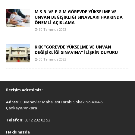
M.S.B. VE E.G.M GÖREVDE YÜKSELME VE
UNVAN DEĞİŞİKLİĞİ SINAVLARI HAKKINDA
ÖNEMLİ AÇIKLAMA
30 Temmuz 2023
KKK “GÖREVDE YÜKSELME VE UNVAN
DEĞİŞİKLİĞİ SINAVINA” İLİŞKİN DUYURU
30 Temmuz 2023
İletişim adresimiz:
Adres
: Güvenevler Mahallesi Farabi Sokak No:40/4-5
Çankaya/Ankara
Telefon:
0312 232 02 53
Hakkımızda