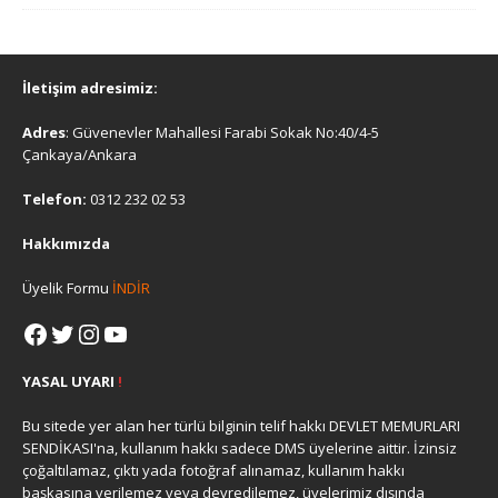
İletişim adresimiz:
Adres
: Güvenevler Mahallesi Farabi Sokak No:40/4-5
Çankaya/Ankara
Telefon:
0312 232 02 53
Hakkımızda
Üyelik Formu
İNDİR
YASAL UYARI
!
Bu sitede yer alan her türlü bilginin telif hakkı DEVLET MEMURLARI
SENDİKASI'na, kullanım hakkı sadece DMS üyelerine aittir. İzinsiz
çoğaltılamaz, çıktı yada fotoğraf alınamaz, kullanım hakkı
başkasına verilemez veya devredilemez, üyelerimiz dışında