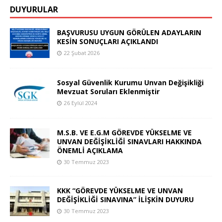
DUYURULAR
BAŞVURUSU UYGUN GÖRÜLEN ADAYLARIN
KESİN SONUÇLARI AÇIKLANDI
22 Şubat 2026
Sosyal Güvenlik Kurumu Unvan Değişikliği
Mevzuat Soruları Eklenmiştir
26 Eylül 2024
M.S.B. VE E.G.M GÖREVDE YÜKSELME VE
UNVAN DEĞİŞİKLİĞİ SINAVLARI HAKKINDA
ÖNEMLİ AÇIKLAMA
30 Temmuz 2023
KKK “GÖREVDE YÜKSELME VE UNVAN
DEĞİŞİKLİĞİ SINAVINA” İLİŞKİN DUYURU
30 Temmuz 2023