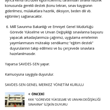
ayrıca kendi tecrübeli eğitimcilerimiz tarafından sınava hazırlık
konusunda gerekli destek (konu tekrarı, sınav kaygısının
giderilmesi, mülakatlara hazırlık, diksiyon, beden dili vb.
eğitimler) sağlanacaktır.
Millî Savunma Bakanlığı ve Emniyet Genel Müdürlüğü
Görevde Yükselme ve Unvan Değişikliği sınavlarına başvuru
yapacak arkadaşlarımıza çağrımız, uygulama emirlerinin
yayımlanmasını müteakip sendikamız “eğitim destek”
duyurularının takip edilmesi ve bu çerçevede sınavlara
hazırlanılmasıdır.
Yaparsa SAVDES-SEN yapar.
Kamuoyuna saygıyla duyurulur.
SAVDES-SEN GENEL MERKEZ YÖNETİM KURULU
ÖNCEKI
KKK “GÖREVDE YÜKSELME VE UNVAN DEĞİŞİKLİĞİ
SINAVINA” İLİŞKİN DUYURU