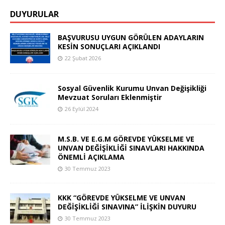
DUYURULAR
BAŞVURUSU UYGUN GÖRÜLEN ADAYLARIN
KESİN SONUÇLARI AÇIKLANDI
22 Şubat 2026
Sosyal Güvenlik Kurumu Unvan Değişikliği
Mevzuat Soruları Eklenmiştir
26 Eylül 2024
M.S.B. VE E.G.M GÖREVDE YÜKSELME VE
UNVAN DEĞİŞİKLİĞİ SINAVLARI HAKKINDA
ÖNEMLİ AÇIKLAMA
30 Temmuz 2023
KKK “GÖREVDE YÜKSELME VE UNVAN
DEĞİŞİKLİĞİ SINAVINA” İLİŞKİN DUYURU
30 Temmuz 2023