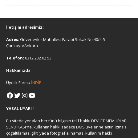
İletişim adresimiz:
Adres
: Güvenevler Mahallesi Farabi Sokak No:40/4-5
Çankaya/Ankara
Telefon:
0312 232 02 53
Hakkımızda
Üyelik Formu
İNDİR
YASAL UYARI
!
Bu sitede yer alan her türlü bilginin telif hakkı DEVLET MEMURLARI
SENDİKASI'na, kullanım hakkı sadece DMS üyelerine aittir. İzinsiz
çoğaltılamaz, çıktı yada fotoğraf alınamaz, kullanım hakkı