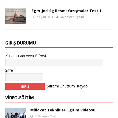
Egm-Jnd-Sg Resmi Yazışmalar Test 1
14 Eylül 2023
Savdessen Egitim
GIRIŞ DURUMU
Kullanıcı adı veya E-Posta
Şifre
Şifremi Unuttum
Kaydol
VİDEO-EĞİTİM
Mülakat Teknikleri Eğitim Videosu
30 Haziran 2026