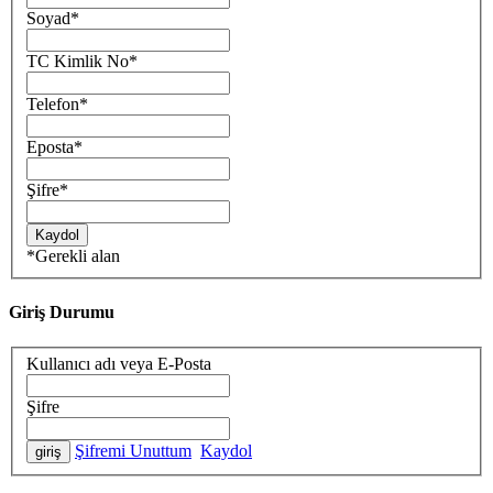
Soyad
*
TC Kimlik No
*
Telefon
*
Eposta
*
Şifre
*
*
Gerekli alan
Giriş Durumu
Kullanıcı adı veya E-Posta
Şifre
Şifremi Unuttum
Kaydol