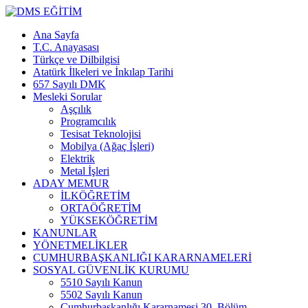
Ana Sayfa
T.C. Anayasası
Türkçe ve Dilbilgisi
Atatürk İlkeleri ve İnkılap Tarihi
657 Sayılı DMK
Mesleki Sorular
Aşçılık
Programcılık
Tesisat Teknolojisi
Mobilya (Ağaç İşleri)
Elektrik
Metal İşleri
ADAY MEMUR
İLKÖĞRETİM
ORTAÖĞRETİM
YÜKSEKÖĞRETİM
KANUNLAR
YÖNETMELİKLER
CUMHURBAŞKANLIĞI KARARNAMELERİ
SOSYAL GÜVENLİK KURUMU
5510 Sayılı Kanun
5502 Sayılı Kanun
Cumhurbaşkanlığı Kararnamesi 30. Bölüm