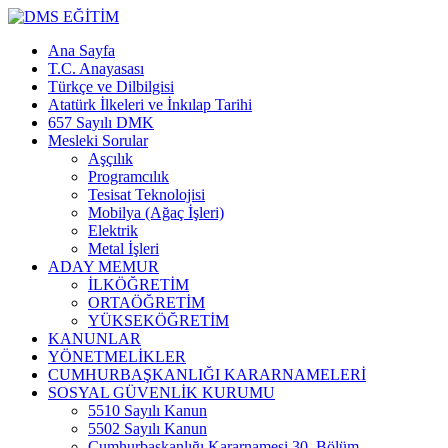
Ana Sayfa
T.C. Anayasası
Türkçe ve Dilbilgisi
Atatürk İlkeleri ve İnkılap Tarihi
657 Sayılı DMK
Mesleki Sorular
Aşçılık
Programcılık
Tesisat Teknolojisi
Mobilya (Ağaç İşleri)
Elektrik
Metal İşleri
ADAY MEMUR
İLKÖĞRETİM
ORTAÖĞRETİM
YÜKSEKÖĞRETİM
KANUNLAR
YÖNETMELİKLER
CUMHURBAŞKANLIĞI KARARNAMELERİ
SOSYAL GÜVENLİK KURUMU
5510 Sayılı Kanun
5502 Sayılı Kanun
Cumhurbaşkanlığı Kararnamesi 30. Bölüm