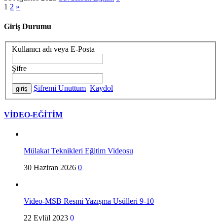
Yazı
1
2
»
sayfalaması
Giriş Durumu
Kullanıcı adı veya E-Posta
Şifre
Şifremi Unuttum
Kaydol
VİDEO-EĞİTİM
Mülakat Teknikleri Eğitim Videosu
30 Haziran 2026
0
Video-MSB Resmi Yazışma Usülleri 9-10
22 Eylül 2023
0