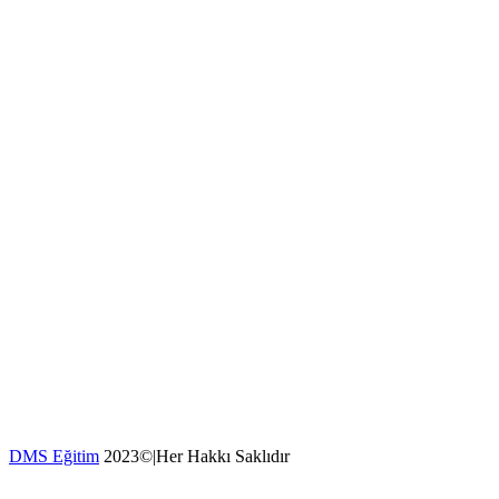
DMS Eğitim
2023©|Her Hakkı Saklıdır