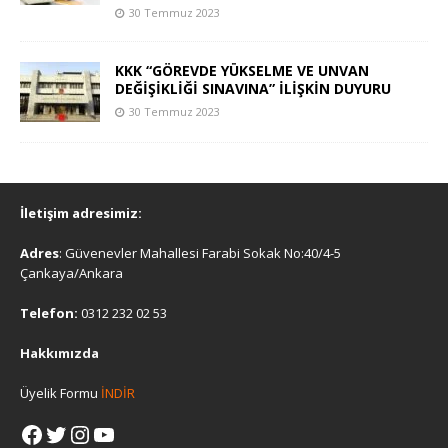
30 Temmuz 2023
KKK “GÖREVDE YÜKSELME VE UNVAN
DEĞİŞİKLİĞİ SINAVINA” İLİŞKİN DUYURU
30 Temmuz 2023
İletişim adresimiz:
Adres
: Güvenevler Mahallesi Farabi Sokak No:40/4-5
Çankaya/Ankara
Telefon:
0312 232 02 53
Hakkımızda
Üyelik Formu
İNDİR