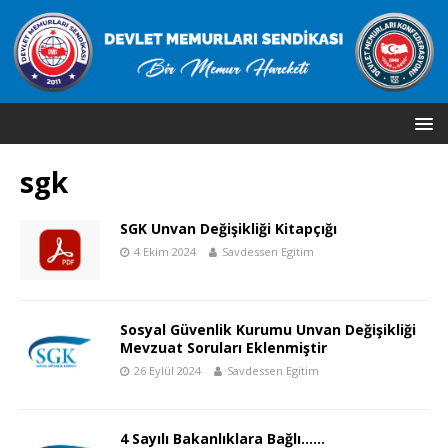
sgk
SGK Unvan Değişikliği Kitapçığı
4 Ekim 2024
Savdessen Egitim
Sosyal Güvenlik Kurumu Unvan Değişikliği
Mevzuat Soruları Eklenmiştir
26 Eylül 2024
Savdessen Egitim
4 Sayılı Bakanlıklara Bağlı……