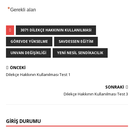
*
Gerekli alan
3071 DILEKÇE HAKKININ KULLANILMASI
GÖREVDE YÜKSELME
SAVDESSEN EĞITIM
UNVAN DEĞIŞIKLIĞI
YENI NESIL SENDIKACILIK
ÖNCEKI
Dilekçe Hakkının Kullanılması Test 1
SONRAKI
Dilekçe Hakkının Kullanılması Test 3
GIRIŞ DURUMU