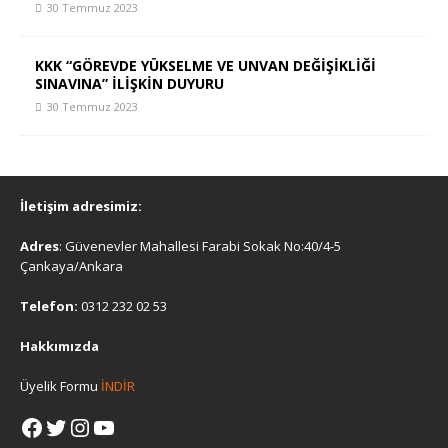
30 Temmuz 2023
KKK “GÖREVDE YÜKSELME VE UNVAN DEĞİŞİKLİĞİ
SINAVINA” İLİŞKİN DUYURU
30 Temmuz 2023
İletişim adresimiz:
Adres
: Güvenevler Mahallesi Farabi Sokak No:40/4-5
Çankaya/Ankara
Telefon:
0312 232 02 53
Hakkımızda
Üyelik Formu
İNDİR