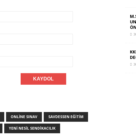
M.
UN
ÖN
3
KK
DE
3
ONLINE SINAV
SAVDESSEN EĞITIM
YENI NESIL SENDIKACILIK