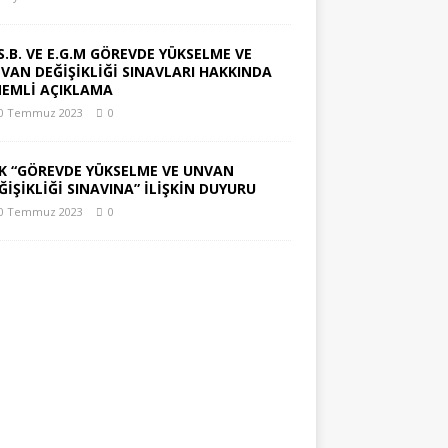
S.B. VE E.G.M GÖREVDE YÜKSELME VE
VAN DEĞİŞİKLİĞİ SINAVLARI HAKKINDA
EMLİ AÇIKLAMA
0 Temmuz 2023
0
K “GÖREVDE YÜKSELME VE UNVAN
ĞİŞİKLİĞİ SINAVINA” İLİŞKİN DUYURU
0 Temmuz 2023
0