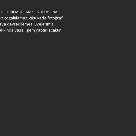
ı DEVLET MEMURLARI SENDİKASI'na,
iz çoğaltılamaz, çıktı yada fotoğraf
eya devredilemez, üyelerimiz
hakkında yasal işlem yaptırılacaktır.