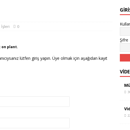
GIR
Kulla
İşleri
0
Şifre
 on plant.
lanıcıysanız lütfen giriş yapın. Üye olmak için aşağıdan kayıt
VİD
Mü
3
Vi
2