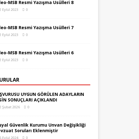
deo-MSB Resmi Yazışma Usülleri 8
2 Eylül 2023
0
deo-MSB Resmi Yazışma Usülleri 7
2 Eylül 2023
0
deo-MSB Resmi Yazışma Usülleri 6
2 Eylül 2023
0
URULAR
ŞVURUSU UYGUN GÖRÜLEN ADAYLARIN
SİN SONUÇLARI AÇIKLANDI
2 Şubat 2026
0
syal Güvenlik Kurumu Unvan Değişikliği
vzuat Soruları Eklenmiştir
6 Eylül 2024
0