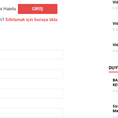
Vi
2
i Hatırla
un?
Sıfırlamak için buraya tıkla
Vi
2
Vi
2
DUY
BA
KE
2
So
Me
2