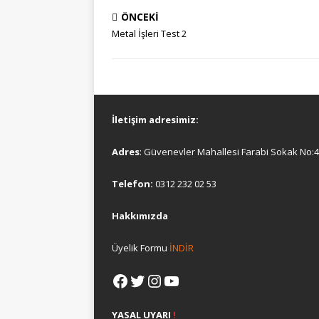
ÖNCEKI
Metal İşleri Test 2
İletişim adresimiz:
Adres
: Güvenevler Mahallesi Farabi Sokak No
Telefon:
0312 232 02 53
Hakkımızda
Üyelik Formu
İNDİR
YASAL UYARI
!