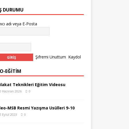
IŞ DURUMU
nıcı adı veya E-Posta
Şifremi Unuttum
Kaydol
EO-EĞİTİM
lakat Teknikleri Eğitim Videosu
0 Haziran 2026
0
deo-MSB Resmi Yazışma Usülleri 9-10
2 Eylül 2023
0