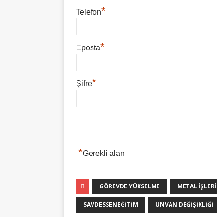
*
Telefon
*
Eposta
*
Şifre
*
Gerekli alan
GÖREVDE YÜKSELME
METAL IŞLERI
SAVDESSENEĞITIM
UNVAN DEĞIŞIKLIĞI