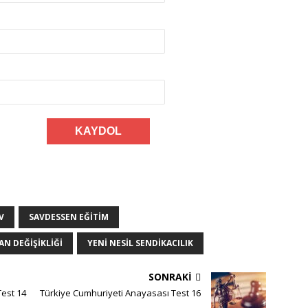
V
SAVDESSEN EĞITIM
N DEĞIŞIKLIĞI
YENI NESIL SENDIKACILIK
SONRAKI
Test 14
Türkiye Cumhuriyeti Anayasası Test 16