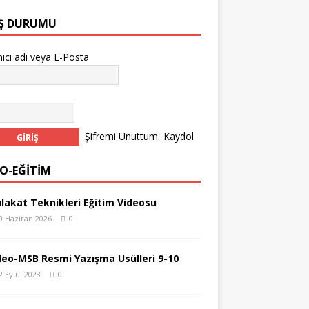
IŞ DURUMU
nıcı adı veya E-Posta
Şifremi Unuttum
Kaydol
EO-EĞİTİM
lakat Teknikleri Eğitim Videosu
0 Haziran 2026
0
deo-MSB Resmi Yazışma Usülleri 9-10
2 Eylül 2023
0