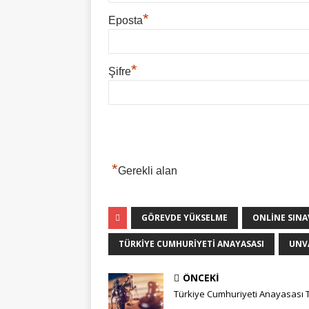
*
Eposta
*
Şifre
*
Gerekli alan
GÖREVDE YÜKSELME
ONLINE SINA
TÜRKIYE CUMHURIYETI ANAYASASI
UNVA
ÖNCEKI
Türkiye Cumhuriyeti Anayasası 