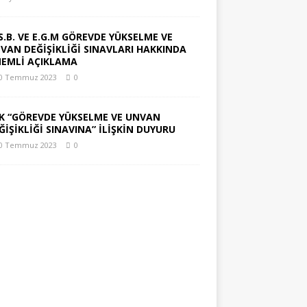
S.B. VE E.G.M GÖREVDE YÜKSELME VE
VAN DEĞİŞİKLİĞİ SINAVLARI HAKKINDA
EMLİ AÇIKLAMA
0 Temmuz 2023
0
K “GÖREVDE YÜKSELME VE UNVAN
ĞİŞİKLİĞİ SINAVINA” İLİŞKİN DUYURU
0 Temmuz 2023
0