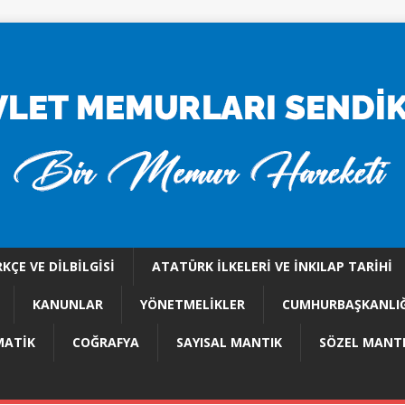
KÇE VE DILBILGISI
ATATÜRK İLKELERI VE İNKILAP TARIHI
KANUNLAR
YÖNETMELİKLER
CUMHURBAŞKANLIĞ
ATİK
COĞRAFYA
SAYISAL MANTIK
SÖZEL MANT