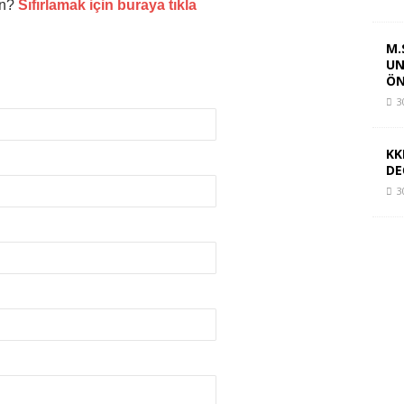
un?
Sıfırlamak için buraya tıkla
M.
UN
ÖN
3
KK
DE
3