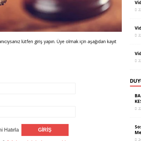
Vi
2
Vi
2
lanıcıysanız lütfen giriş yapın. Üye olmak için aşağıdan kayıt
Vi
2
DUY
BA
KE
2
So
i Hatırla
Me
2