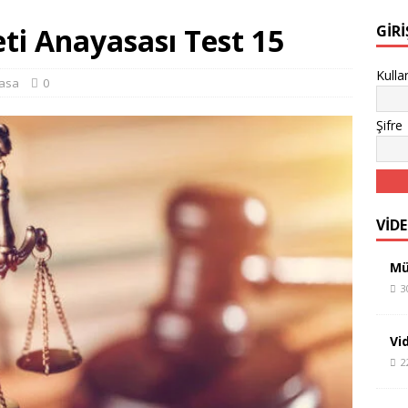
ti Anayasası Test 15
GIR
Kulla
asa
0
Şifre
VİD
Mü
3
Vi
2