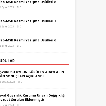
deo-MSB Resmi Yazışma Usülleri 8
2 Eylül 2023
0
deo-MSB Resmi Yazışma Usülleri 7
2 Eylül 2023
0
deo-MSB Resmi Yazışma Usülleri 6
2 Eylül 2023
0
URULAR
ŞVURUSU UYGUN GÖRÜLEN ADAYLARIN
SİN SONUÇLARI AÇIKLANDI
2 Şubat 2026
0
syal Güvenlik Kurumu Unvan Değişikliği
vzuat Soruları Eklenmiştir
6 Eylül 2024
0